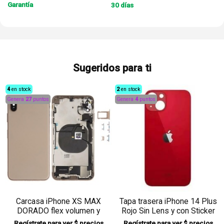
Garantía
30 días
Sugeridos para ti
4
en stock
2
en stock
Genera
27
puntos
Genera
4
puntos
Carcasa iPhone XS MAX
Tapa trasera iPhone 14 Plus
DORADO flex volumen y
Rojo Sin Lens y con Sticker
carga inalambrica
Regístrate para ver $ precios
Regístrate para ver $ precios