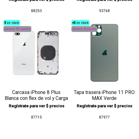
88253
93768
5
en stock
+5
en stock
Genera
11
puntos
Genera
2
puntos
Carcasa iPhone 8 Plus
Tapa trasera iPhone 11 PRO
Blanca con flex de vol y Carga
MAX Verde
Inalámbrica
Regístrate para ver $ precios
Regístrate para ver $ precios
87715
87977