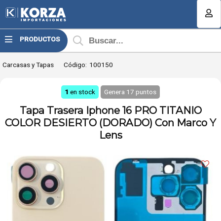
Compartir por email
MI COMPRA
PRODUCTOS
¿Tienes cupón de descuento?
Carcasas y Tapas
Código:
100150
Aplicar
1
en stock
Genera
17
puntos
Tapa Trasera Iphone 16 PRO TITANIO
COLOR DESIERTO (DORADO) Con Marco Y
Lens
Enviar