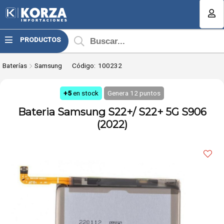
Compartir por email
MI COMPRA
PRODUCTOS
¿Tienes cupón de descuento?
Baterías
Samsung
Código:
100232
Aplicar
+5
en stock
Genera
12
puntos
Bateria Samsung S22+/ S22+ 5G S906
(2022)
Enviar