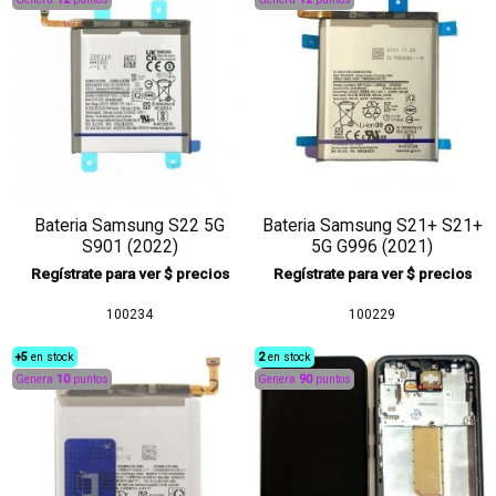
Bateria Samsung S22 5G
Bateria Samsung S21+ S21+
S901 (2022)
5G G996 (2021)
Regístrate para ver $ precios
Regístrate para ver $ precios
100234
100229
+5
en stock
2
en stock
Genera
10
puntos
Genera
90
puntos