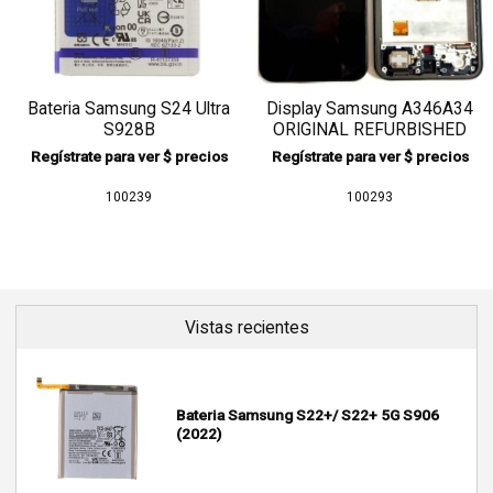
Bateria Samsung S24 Ultra
Display Samsung A346A34
S928B
ORIGINAL REFURBISHED
CON MARCO
Regístrate para ver $ precios
Regístrate para ver $ precios
100239
100293
Vistas recientes
Bateria Samsung S22+/ S22+ 5G S906
(2022)