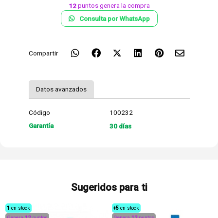
puntos genera la compra
12
Consulta por WhatsApp
Compartir
Datos avanzados
Código
100232
Garantía
30 días
Sugeridos para ti
1
en stock
+5
en stock
Genera
12
puntos
Genera
12
puntos