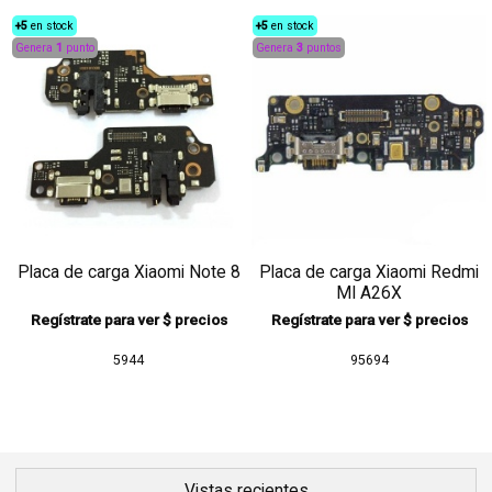
+5
en stock
+5
en stock
Genera
1
punto
Genera
3
puntos
Placa de carga Xiaomi Note 8
Placa de carga Xiaomi Redmi
MI A26X
Regístrate para ver $ precios
Regístrate para ver $ precios
5944
95694
Vistas recientes