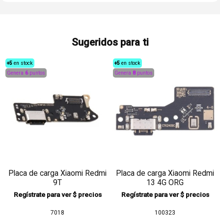
Sugeridos para ti
+5
en stock
+5
en stock
Genera
6
puntos
Genera
8
puntos
Placa de carga Xiaomi Redmi
Placa de carga Xiaomi Redmi
9T
13 4G ORG
Regístrate para ver $ precios
Regístrate para ver $ precios
7018
100323