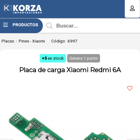
Compartir por email
MI COMPRA
PRODUCTOS
¿Tienes cupón de descuento?
Placas
Pines - Xiaomi
Código:
6997
Aplicar
+5
en stock
Genera
1
punto
Placa de carga Xiaomi Redmi 6A
Enviar