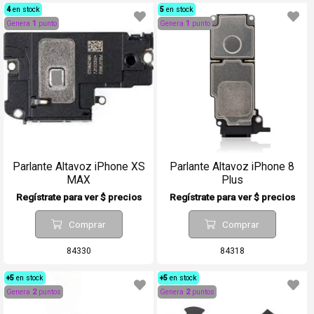
4
en stock
5
en stock
Genera
1
punto
Genera
1
punto
Parlante Altavoz iPhone XS
Parlante Altavoz iPhone 8
MAX
Plus
Regístrate para ver $ precios
Regístrate para ver $ precios
Comprar
Comprar
84330
84318
+5
en stock
+5
en stock
Genera
2
puntos
Genera
2
puntos