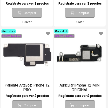
Regístrate para ver $ precios
Regístrate para ver $ precios
Comprar
Comprar
100262
84352
+5
en stock
+5
en stock
Genera
6
puntos
Genera
7
puntos
Parlante Altavoz iPhone 12
Auricular iPhone 12 MINI
PRO
ORIGINAL
Regístrate para ver $ precios
Regístrate para ver $ precios
Comprar
Comprar