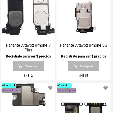
Parlante Altavoz iPhone 7
Parlante Altavoz iPhone 8G
Plus
Regístrate para ver $ precios
Regístrate para ver $ precios
Comprar
Comprar
84312
84315
+5
en stock
+5
en stock
Genera
1
punto
Genera
1
punto