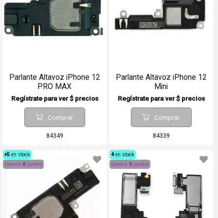
Parlante Altavoz iPhone 12
Parlante Altavoz iPhone 12
PRO MAX
Mini
Regístrate para ver $ precios
Regístrate para ver $ precios
Comprar
Comprar
84349
84339
+5
en stock
4
en stock
Genera
8
puntos
Genera
8
puntos