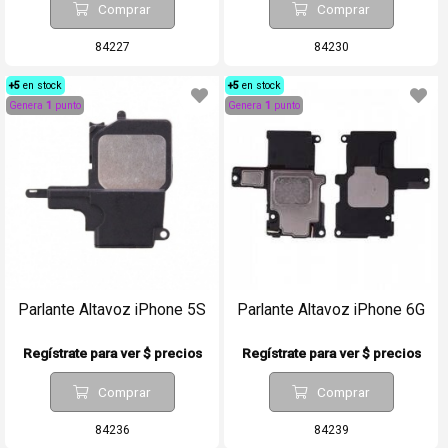
Comprar
Comprar
84227
84230
+5
en stock
+5
en stock
Genera
1
punto
Genera
1
punto
Parlante Altavoz iPhone 5S
Parlante Altavoz iPhone 6G
Regístrate para ver $ precios
Regístrate para ver $ precios
Comprar
Comprar
84236
84239