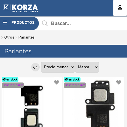
MI COMPRA
PRODUCTOS
¿Tienes cupón de descuento?
Otros
Parlantes
Aplicar
Parlantes
64
+5
en stock
+5
en stock
Genera
1
punto
Genera
1
punto