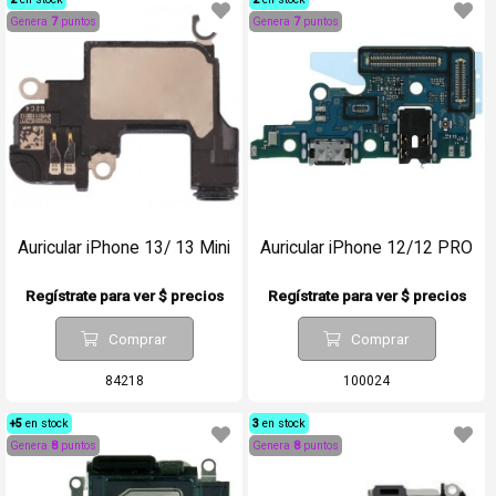
Genera
7
puntos
Genera
7
puntos
Auricular iPhone 13/ 13 Mini
Auricular iPhone 12/12 PRO
Regístrate para ver $ precios
Regístrate para ver $ precios
Comprar
Comprar
84218
100024
+5
en stock
3
en stock
Genera
8
puntos
Genera
8
puntos