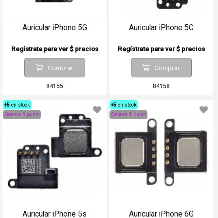
Auricular iPhone 5G
Auricular iPhone 5C
Regístrate para ver $ precios
Regístrate para ver $ precios
Comprar
Comprar
84155
84158
+5
en stock
+5
en stock
Genera
1
punto
Genera
1
punto
Auricular iPhone 5s
Auricular iPhone 6G