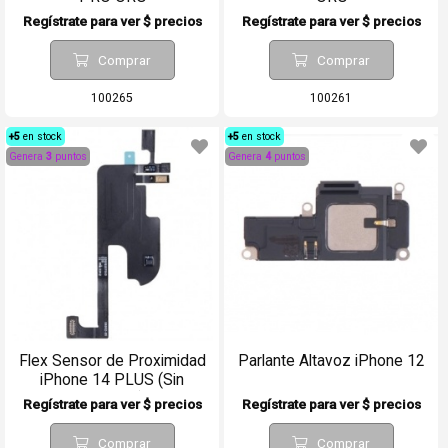
Regístrate para ver $ precios
Regístrate para ver $ precios
Comprar
Comprar
100265
100261
+5
en stock
+5
en stock
Genera
3
puntos
Genera
4
puntos
Flex Sensor de Proximidad
Parlante Altavoz iPhone 12
iPhone 14 PLUS (Sin
Auricular)
Regístrate para ver $ precios
Regístrate para ver $ precios
Comprar
Comprar