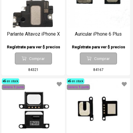
Parlante Altavoz iPhone X
Auricular iPhone 6 Plus
Regístrate para ver $ precios
Regístrate para ver $ precios
Comprar
Comprar
84321
84167
+5
en stock
+5
en stock
Genera
1
punto
Genera
1
punto