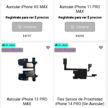
Auricular iPhone XS MAX
Auricular iPhone 11 PRO
MAX
Regístrate para ver $ precios
Regístrate para ver $ precios
Comprar
Comprar
84197
84206
+5
en stock
+5
en stock
Genera
10
puntos
Genera
11
puntos
Auricular iPhone 13 PRO
Flex Sensor de Proximidad
MAX
iPhone 14 PRO (Sin Auricular)