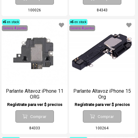
100026
84343
+5
en stock
+5
en stock
Genera
4
puntos
Genera
4
puntos
Parlante Altavoz iPhone 11
Parlante Altavoz iPhone 15
ORG
Org
Regístrate para ver $ precios
Regístrate para ver $ precios
Comprar
Comprar
84333
100264