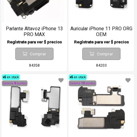
Parlante Altavoz iPhone 13
Auricular iPhone 11 PRO ORG
PRO MAX
OEM
Regístrate para ver $ precios
Regístrate para ver $ precios
Comprar
Comprar
84358
84203
+5
en stock
+5
en stock
Genera
9
puntos
Genera
10
puntos