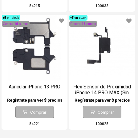
84215
100033
+5
en stock
+5
en stock
Genera
16
puntos
Genera
16
puntos
Auricular iPhone 13 PRO
Flex Sensor de Proximidad
iPhone 14 PRO MAX (Sin
Auricular)
Regístrate para ver $ precios
Regístrate para ver $ precios
Comprar
Comprar
84221
100028