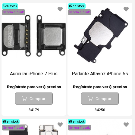
5
en stock
+5
en stock
Genera
1
punto
Genera
1
punto
Auricular iPhone 7 Plus
Parlante Altavoz iPhone 6s
Regístrate para ver $ precios
Regístrate para ver $ precios
Comprar
Comprar
84179
84250
+5
en stock
+5
en stock
Genera
1
punto
Genera
1
punto