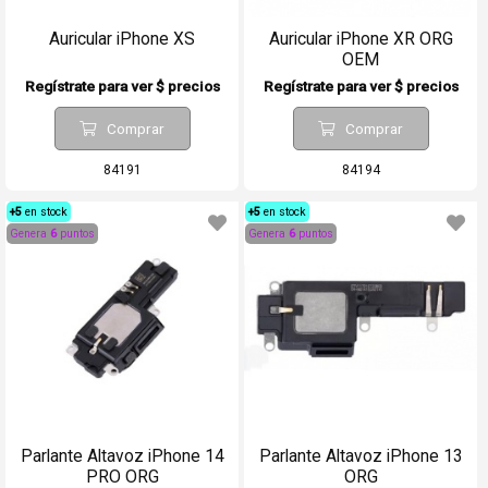
Auricular iPhone XS
Auricular iPhone XR ORG
OEM
Regístrate para ver $ precios
Regístrate para ver $ precios
Comprar
Comprar
84191
84194
+5
en stock
+5
en stock
Genera
6
puntos
Genera
6
puntos
Parlante Altavoz iPhone 14
Parlante Altavoz iPhone 13
PRO ORG
ORG