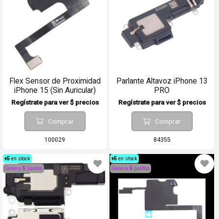
Flex Sensor de Proximidad
Parlante Altavoz iPhone 13
iPhone 15 (Sin Auricular)
PRO
Regístrate para ver $ precios
Regístrate para ver $ precios
Comprar
Comprar
100029
84355
+5
en stock
+5
en stock
Genera
5
puntos
Genera
5
puntos