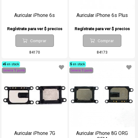
Auricular iPhone 6s
Auricular iPhone 6s Plus
Regístrate para ver $ precios
Regístrate para ver $ precios
Comprar
Comprar
84170
84173
+5
en stock
5
en stock
Genera
1
punto
Genera
1
punto
Auricular iPhone 7G
Auricular iPhone 8G ORG