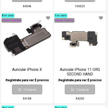
84346
100023
5
en stock
1
en stock
Genera
7
puntos
Genera
7
puntos
Auricular iPhone X
Auricular iPhone 11 ORG
SECOND HAND
Regístrate para ver $ precios
Regístrate para ver $ precios
Comprar
Comprar
84188
84200
2
en stock
2
en stock