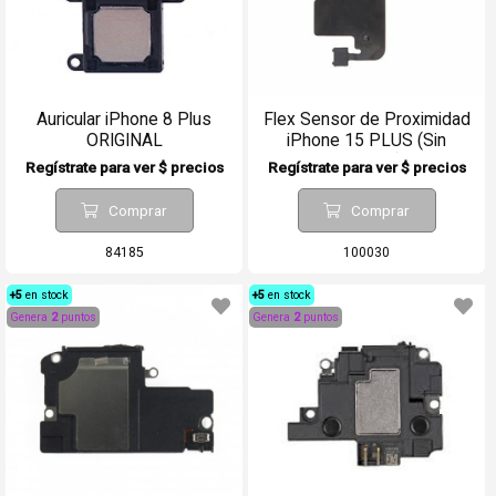
Auricular iPhone 8 Plus
Flex Sensor de Proximidad
ORIGINAL
iPhone 15 PLUS (Sin
Auricular)
Regístrate para ver $ precios
Regístrate para ver $ precios
Comprar
Comprar
84185
100030
+5
en stock
+5
en stock
Genera
2
puntos
Genera
2
puntos