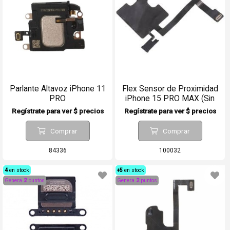
Parlante Altavoz iPhone 11
Flex Sensor de Proximidad
PRO
iPhone 15 PRO MAX (Sin
Auricular)
Regístrate para ver $ precios
Regístrate para ver $ precios
Comprar
Comprar
84336
100032
4
en stock
+5
en stock
Genera
2
puntos
Genera
2
puntos