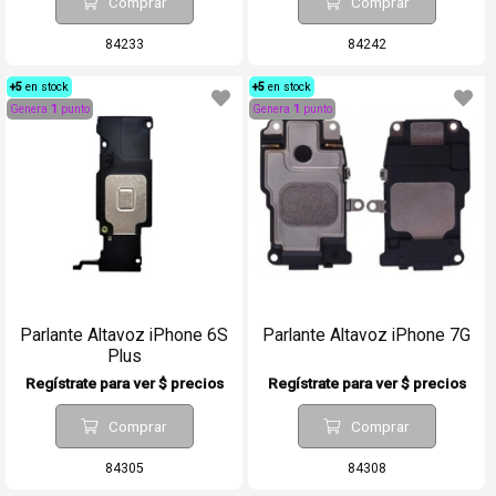
Comprar
Comprar
84233
84242
+5
en stock
+5
en stock
Genera
1
punto
Genera
1
punto
Parlante Altavoz iPhone 6S
Parlante Altavoz iPhone 7G
Plus
Regístrate para ver $ precios
Regístrate para ver $ precios
Comprar
Comprar
84305
84308