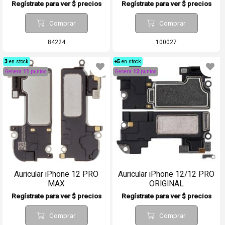
Regístrate para ver $ precios
Regístrate para ver $ precios
Comprar
Comprar
84224
100027
3
en stock
+5
en stock
Genera
11
puntos
Genera
12
puntos
Auricular iPhone 12 PRO
Auricular iPhone 12/12 PRO
MAX
ORIGINAL
Regístrate para ver $ precios
Regístrate para ver $ precios
Comprar
Comprar