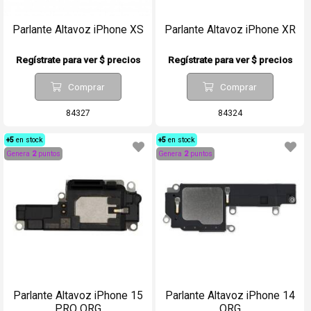
Parlante Altavoz iPhone XS
Parlante Altavoz iPhone XR
Regístrate para ver $ precios
Regístrate para ver $ precios
Comprar
Comprar
84327
84324
+5
en stock
+5
en stock
Genera
2
puntos
Genera
2
puntos
Parlante Altavoz iPhone 15
Parlante Altavoz iPhone 14
PRO ORG
ORG