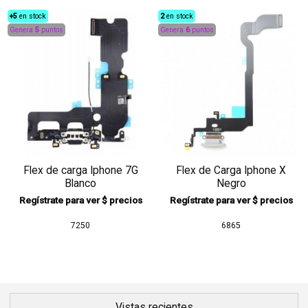
+5
en stock
2
en stock
Genera
5
puntos
Genera
6
puntos
Flex de carga Iphone 7G
Flex de Carga Iphone X
Blanco
Negro
Regístrate para ver $ precios
Regístrate para ver $ precios
7250
6865
Vistas recientes