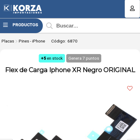
Compartir por email
MI COMPRA
PRODUCTOS
¿Tienes cupón de descuento?
Placas
Pines - iPhone
Código:
6870
Aplicar
+5
en stock
Genera
7
puntos
Flex de Carga Iphone XR Negro ORIGINAL
Enviar