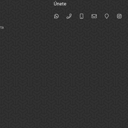
Únete
nta