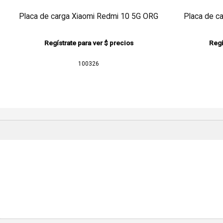
Placa de carga Xiaomi Redmi 10 5G ORG
Placa de c
Regístrate para ver $ precios
Regí
100326