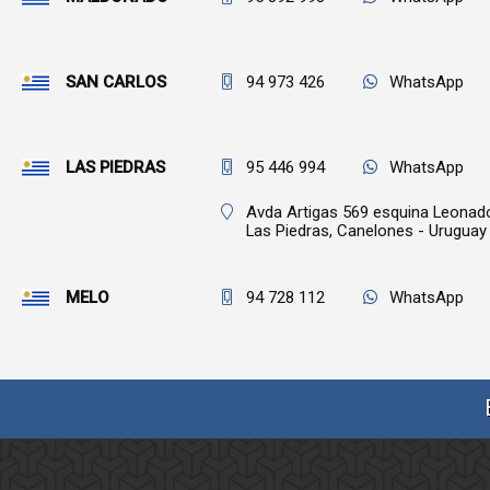
SAN CARLOS
94 973 426
WhatsApp
LAS PIEDRAS
95 446 994
WhatsApp
Avda Artigas 569 esquina Leonado 
Las Piedras,
Canelones - Uruguay 
MELO
94 728 112
WhatsApp