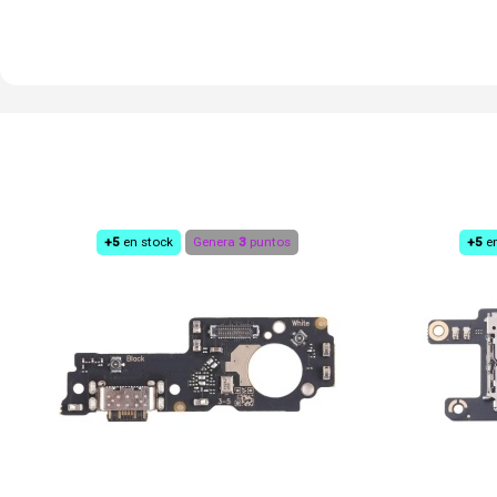
+5
en stock
Genera
3
puntos
+5
e