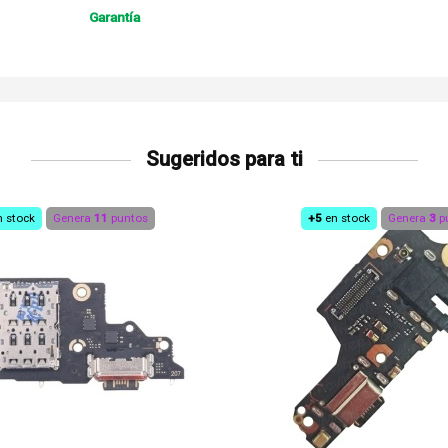
Garantía
Sugeridos para ti
n stock
Genera
11
puntos
+5
en stock
Genera
3
p