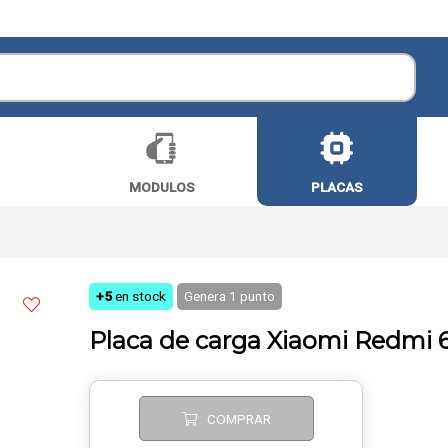
O
 email
MODULOS
PLACAS
Enviar
+5
en stock
Genera
1
punto
Placa de carga Xiaomi Redmi 
COMPRAR