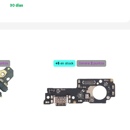
30 días
untos
+5
en stock
Genera
2
puntos