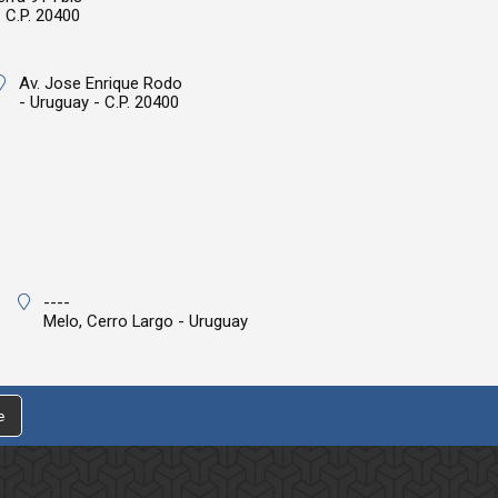
 C.P. 20400
Av. Jose Enrique Rodo
- Uruguay - C.P. 20400
----
Melo,
Cerro Largo - Uruguay
e