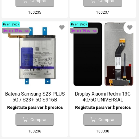
Comprar
Comprar
100235
100237
+5
en stock
+5
en stock
Genera
13
puntos
Genera
16
puntos
Bateria Samsung S23 PLUS
Display Xiaomi Redmi 13C
5G / S23+ 5G S916B
4G/5G UNIVERSAL
Regístrate para ver $ precios
Regístrate para ver $ precios
Comprar
Comprar
100236
100330