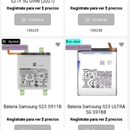
S21+ 5G G996 (2021)
Regístrate para ver $ precios
Regístrate para ver $ precios
Comprar
Comprar
100229
100238
Agotado
3
en stock
Genera
13
puntos
Genera
13
puntos
Bateria Samsung S23 S911B
Bateria Samsung S23 ULTRA
5G S918B
Regístrate para ver $ precios
Regístrate para ver $ precios