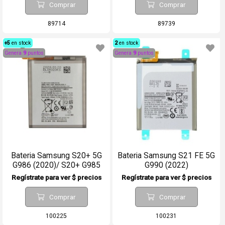
Comprar
Comprar
89714
89739
+5
en stock
2
en stock
Genera
9
puntos
Genera
9
puntos
Bateria Samsung S20+ 5G
Bateria Samsung S21 FE 5G
G986 (2020)/ S20+ G985
G990 (2022)
(2020)
Regístrate para ver $ precios
Regístrate para ver $ precios
Comprar
Comprar
100225
100231