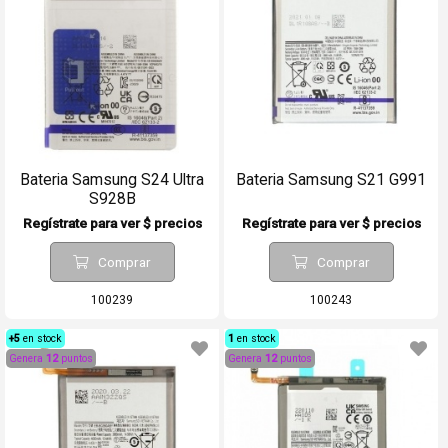
Bateria Samsung S24 Ultra
Bateria Samsung S21 G991
S928B
Regístrate para ver $ precios
Regístrate para ver $ precios
Comprar
Comprar
100239
100243
+5
en stock
1
en stock
Genera
12
puntos
Genera
12
puntos