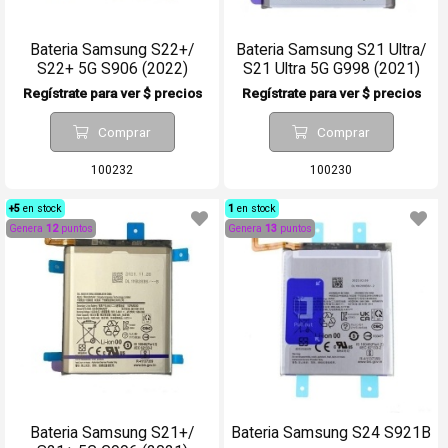
Bateria Samsung S22+/
Bateria Samsung S21 Ultra/
S22+ 5G S906 (2022)
S21 Ultra 5G G998 (2021)
Regístrate para ver $ precios
Regístrate para ver $ precios
Comprar
Comprar
100232
100230
+5
en stock
1
en stock
Genera
12
puntos
Genera
13
puntos
Bateria Samsung S21+/
Bateria Samsung S24 S921B