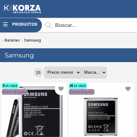
MI COMPRA
PRODUCTOS
¿Tienes cupón de descuento?
Baterías
Samsung
Samsung
25
3
en stock
+5
en stock
Genera
2
puntos
Genera
3
puntos