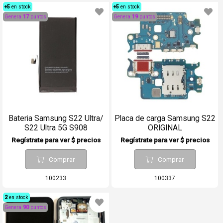
+5
en stock
+5
en stock
Genera
17
puntos
Genera
19
puntos
Bateria Samsung S22 Ultra/
Placa de carga Samsung S22
S22 Ultra 5G S908
ORIGINAL
Regístrate para ver $ precios
Regístrate para ver $ precios
Comprar
Comprar
100233
100337
2
en stock
Genera
90
puntos