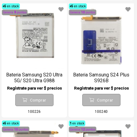
+5
en stock
+5
en stock
Genera
9
puntos
Genera
10
puntos
Bateria Samsung S20 Ultra
Bateria Samsung S24 Plus
5G/ S20 Ultra G988
S926B
Regístrate para ver $ precios
Regístrate para ver $ precios
Comprar
Comprar
100226
100240
+5
en stock
1
en stock
Genera
10
puntos
Genera
12
puntos