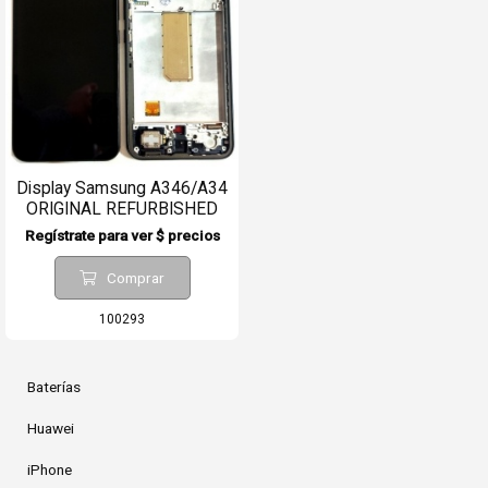
Display Samsung A346/A34
ORIGINAL REFURBISHED
CON MARCO
Regístrate para ver $ precios
Comprar
100293
Baterías
Huawei
iPhone