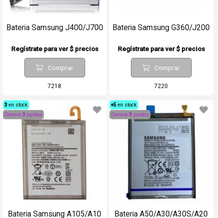
Bateria Samsung J400/J700
Bateria Samsung G360/J200
Regístrate para ver $ precios
Regístrate para ver $ precios
Comprar
Comprar
7218
7220
3
en stock
+5
en stock
Genera
3
puntos
Genera
3
puntos
Bateria Samsung A105/A10
Bateria A50/A30/A30S/A20