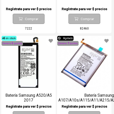
Regístrate para ver $ precios
Regístrate para ver $ precios
Comprar
Comprar
7222
82460
+5
en stock
Agotado
Genera
5
puntos
Genera
7
puntos
Batería Samsung A520/A5
Batería Samsung
2017
A107/A10s/A115/A11/A215/A
(4000mAh)
Regístrate para ver $ precios
Regístrate para ver $ precios