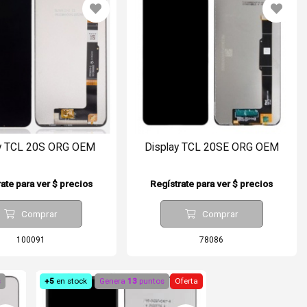
ay TCL 20S ORG OEM
Display TCL 20SE ORG OEM
ate para ver $ precios
Regístrate para ver $ precios
Comprar
Comprar
100091
78086
s
+5
en stock
Genera
13
puntos
Oferta