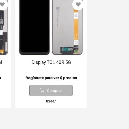
M
Display TCL 40R 5G
s
Regístrate para ver $ precios
Comprar
83447