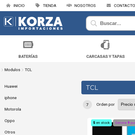
INICIO
TIENDA
NOSOTROS
CONTACT
BATERÍAS
CARCASAS Y TAPAS
Modulos
TCL
Huawei
TCL
iphone
Orden por
7
Motorola
Oppo
5
en stock
Genera
9
pu
Otros