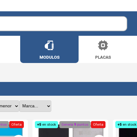
O
MODULOS
PLACAS
ntos
Oferta
+5
en stock
Genera
9
puntos
Oferta
+5
en stock