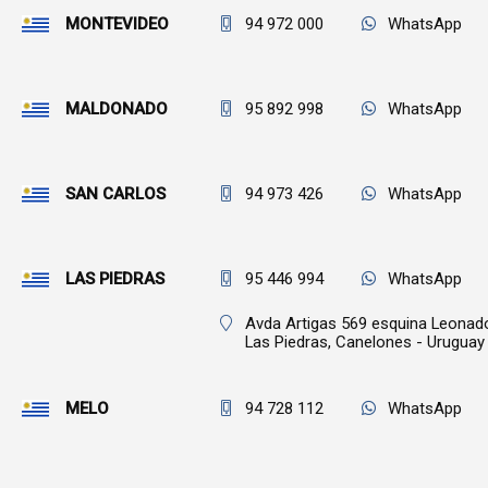
MONTEVIDEO
94 972 000
WhatsApp
MALDONADO
95 892 998
WhatsApp
SAN CARLOS
94 973 426
WhatsApp
LAS PIEDRAS
95 446 994
WhatsApp
Avda Artigas 569 esquina Leonado 
Las Piedras,
Canelones - Uruguay 
MELO
94 728 112
WhatsApp