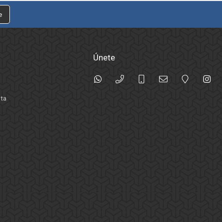
e
Únete
nta