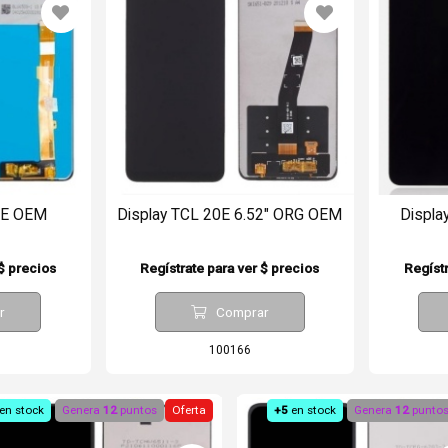
SE OEM
Display TCL 20E 6.52" ORG OEM
Displ
 $ precios
Regístrate para ver $ precios
Regístr
r
Comprar
100166
en stock
Genera
12
puntos
Oferta
+5
en stock
Genera
12
punto