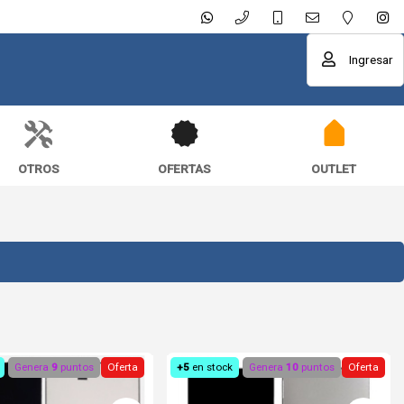
Ingresar
OTROS
OFERTAS
OUTLET
Genera
9
puntos
Oferta
+5
en stock
Genera
10
puntos
Oferta