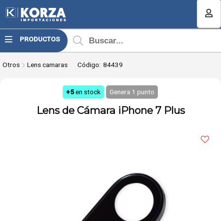
Compartir por email
MI COMPRA
PRODUCTOS
¿Tienes cupón de descuento?
Otros
Lens camaras
Código:
84439
Aplicar
+5
en stock
Genera
1
punto
Lens de Cámara iPhone 7 Plus
Enviar