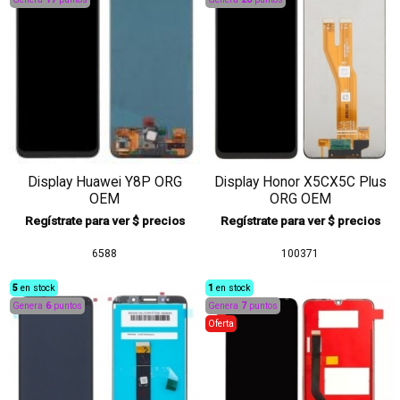
Display Huawei Y8P ORG
Display Honor X5CX5C Plus
OEM
ORG OEM
Regístrate para ver $ precios
Regístrate para ver $ precios
6588
100371
5
en stock
1
en stock
Genera
6
puntos
Genera
7
puntos
Oferta