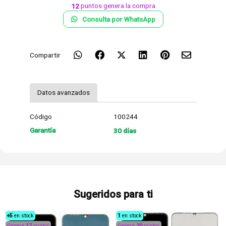
puntos genera la compra
12
Consulta por WhatsApp
Compartir
Datos avanzados
Código
100244
Garantía
30 días
Sugeridos para ti
+5
en stock
1
en stock
Genera
17
puntos
Genera
20
puntos