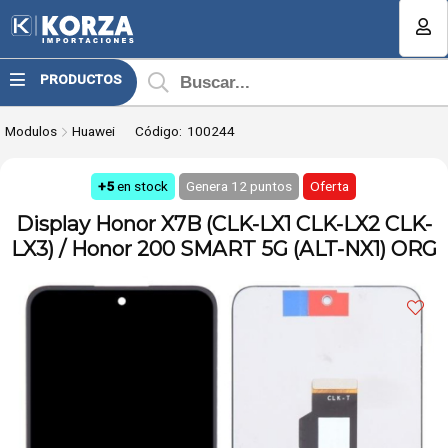
Compartir por email
MI COMPRA
PRODUCTOS
¿Tienes cupón de descuento?
Modulos
Huawei
Código:
100244
Aplicar
+5
en stock
Genera
12
puntos
Oferta
Display Honor X7B (CLK-LX1 CLK-LX2 CLK-
LX3) / Honor 200 SMART 5G (ALT-NX1) ORG
Enviar