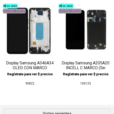
+5
en stock
+5
en stock
Genera
42
puntos
Genera
16
puntos
Display Samsung A346A34
Display Samsung A205A20
OLED CON MARCO
INCELL C MARCO (Sin
Huella)
Regístrate para ver $ precios
Regístrate para ver $ precios
95822
100123
Vistas recientes