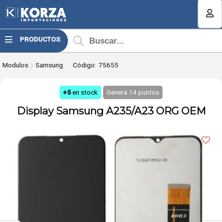
Compartir por email
MI COMPRA
PRODUCTOS
¿Tienes cupón de descuento?
Modulos
Samsung
Código:
75655
Aplicar
+5
en stock
Genera
14
puntos
Display Samsung A235/A23 ORG OEM
Enviar